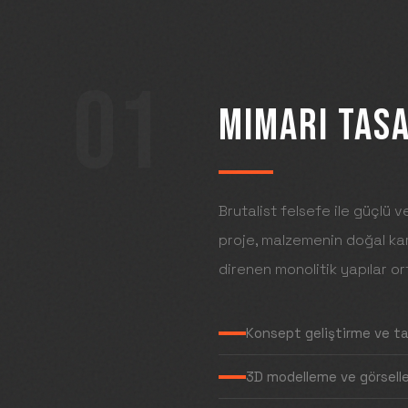
01
MIMARI TAS
Brutalist felsefe ile güçlü v
proje, malzemenin doğal ka
direnen monolitik yapılar o
Konsept geliştirme ve t
3D modelleme ve görsell