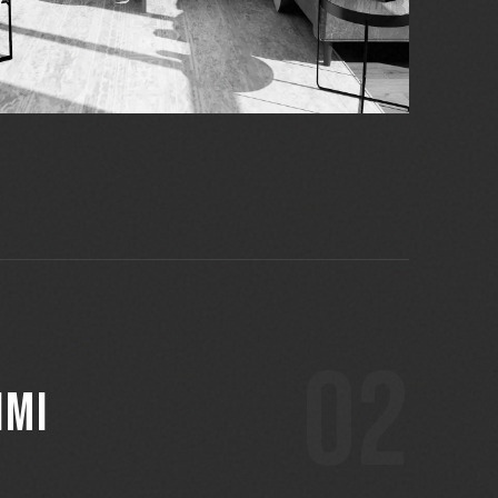
02
IMI