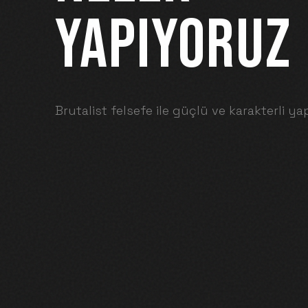
YAPIYORUZ
Brutalist felsefe ile güçlü ve karakterli yap