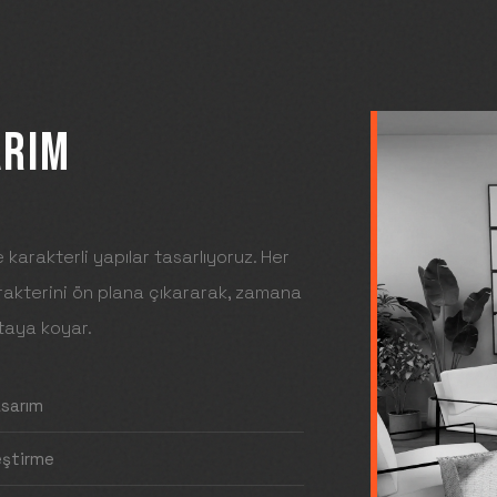
ARIM
e karakterli yapılar tasarlıyoruz. Her
rakterini ön plana çıkararak, zamana
rtaya koyar.
asarım
eştirme