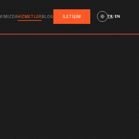
TR
/
EN
KIMIZDA
HIZMETLER
BLOG
İLETIŞIM